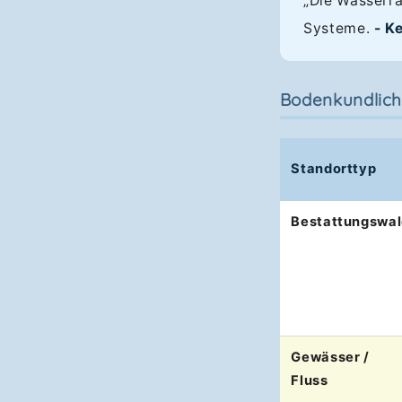
„Die Wasserra
Systeme.
- K
Bodenkundlich
Standorttyp
Bestattungswa
Gewässer /
Fluss