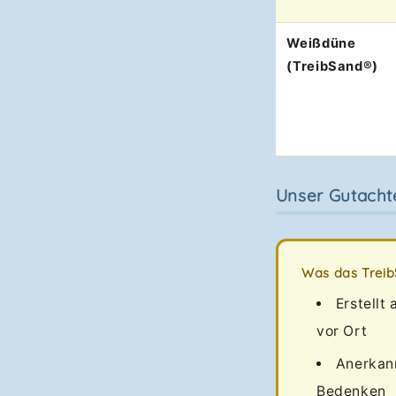
Weißdüne
(TreibSand®)
Unser Gutachte
Was das Treib
Erstellt 
vor Ort
Anerkan
Bedenken