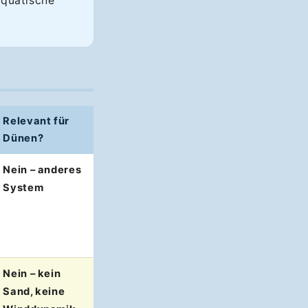
aquatische
Relevant für
Dünen?
Nein – anderes
System
Nein – kein
Sand, keine