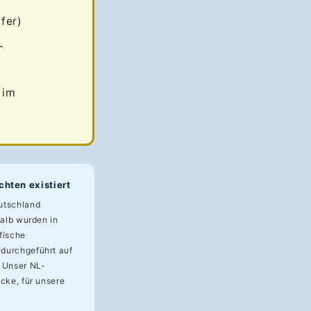
fer)
-
 im
hten existiert
utschland
halb wurden in
fische
durchgeführt auf
. Unser NL-
cke, für unsere