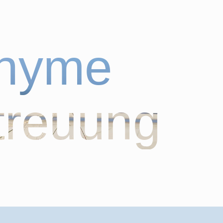
onyme
treuung