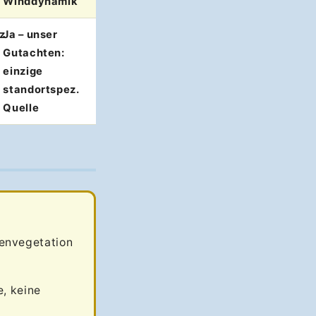
Winddynamik
z
Ja – unser
Gutachten:
einzige
standortspez.
Quelle
nenvegetation
, keine