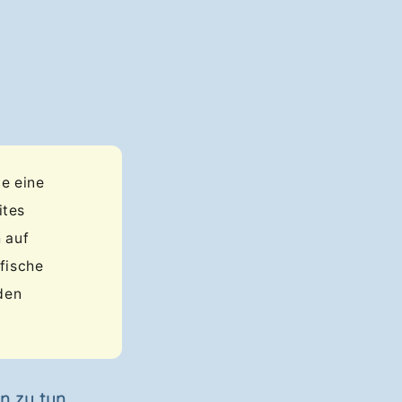
ie eine
ites
 auf
fische
 den
n zu tun