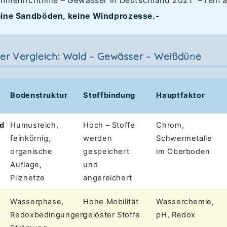
hmenrichtlinie – Gewässer in Deutschland 2021" – rein 
eine Sandböden, keine Windprozesse.-
er Vergleich: Wald – Gewässer – Weißdüne
Bodenstruktur
Stoffbindung
Hauptfaktor
ld
Humusreich,
Hoch – Stoffe
Chrom,
feinkörnig,
werden
Schwermetalle
organische
gespeichert
im Oberboden
Auflage,
und
Pilznetze
angereichert
Wasserphase,
Hohe Mobilität
Wasserchemie,
Redoxbedingungen,
gelöster Stoffe
pH, Redox