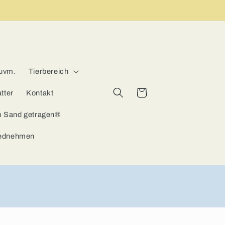
 uvm.
Tierbereich
Warenkorb
tter
Kontakt
m Sand getragen®
iednehmen