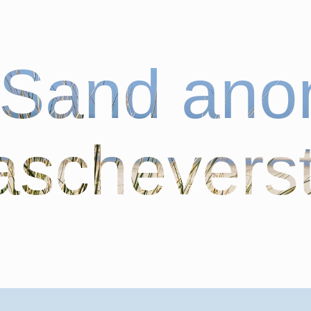
bSand an
schevers