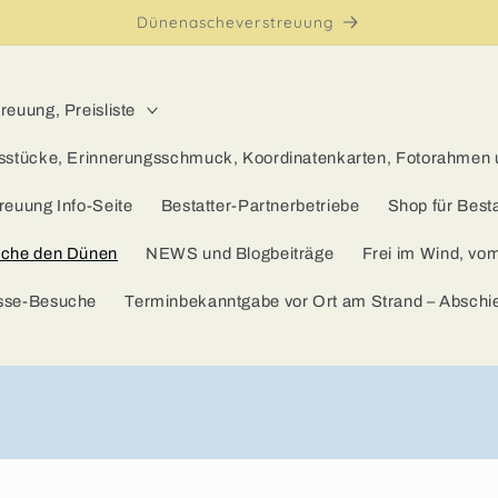
Dünenascheverstreuung
euung, Preisliste
sstücke, Erinnerungsschmuck, Koordinatenkarten, Fotorahmen
reuung Info-Seite
Bestatter-Partnerbetriebe
Shop für Besta
sche den Dünen
NEWS und Blogbeiträge
Frei im Wind, vo
sse-Besuche
Terminbekanntgabe vor Ort am Strand – Absch