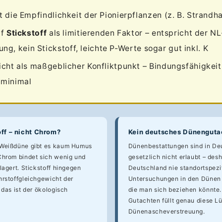
 die Empfindlichkeit der Pionierpflanzen (z. B. Strandha
uf
Stickstoff
als limitierenden Faktor – entspricht der NL
g, kein Stickstoff, leichte P-Werte sogar gut inkl. K
cht als maßgeblicher Konfliktpunkt – Bindungsfähigkeit
 minimal
ff – nicht Chrom?
Kein deutsches Dünengutac
 Weißdüne gibt es kaum Humus
Dünenbestattungen sind in De
Chrom bindet sich wenig und
gesetzlich nicht erlaubt – des
lagert. Stickstoff hingegen
Deutschland nie standortspezi
hrstoffgleichgewicht der
Untersuchungen in den Dünen 
 das ist der ökologisch
die man sich beziehen könnte
Gutachten füllt genau diese Lü
Dünenascheverstreuung.