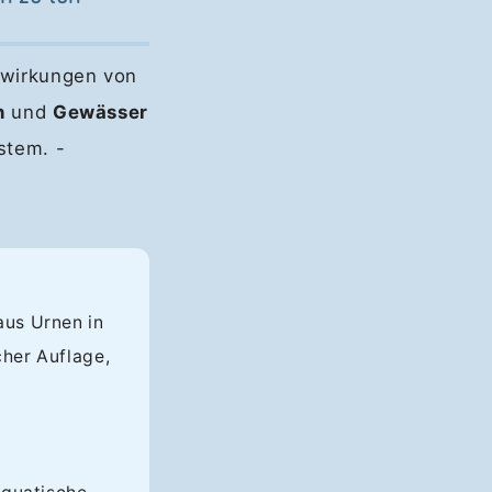
swirkungen von
n
und
Gewässer
stem. -
aus Urnen in
her Auflage,