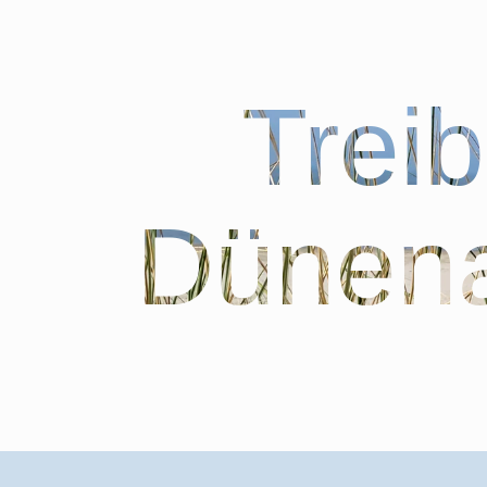
Trei
Dünena