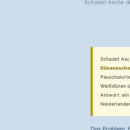
Schadet Asche d
Schadet Asch
Dünenasche
Pauschalurte
Weißdünen üb
Antwort: ei
Niederlande
Das Problem: F