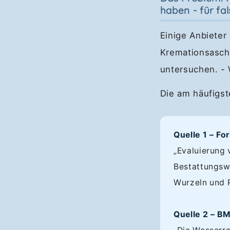
haben - für fa
Einige Anbiete
Kremationsasche
untersuchen. - 
Die am häufigste
Quelle 1 – F
„Evaluierung
Bestattungswä
Wurzeln und 
Quelle 2 – B