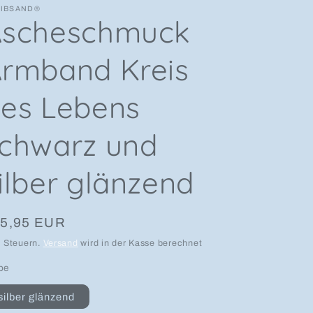
EIBSAND®
Ascheschmuck
rmband Kreis
es Lebens
chwarz und
ilber glänzend
rmaler Preis
5,95 EUR
l. Steuern.
Versand
wird in der Kasse berechnet
be
silber glänzend