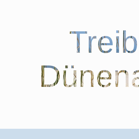
Trei
Dünena