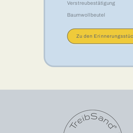
Verstreubestätigung
Baumwollbeutel
Zu den Erinnerungsstü