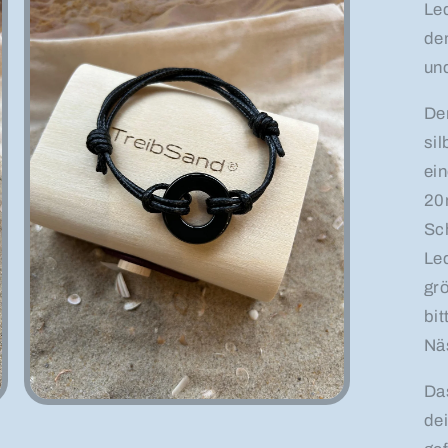
Le
de
un
De
si
ei
20
Sc
Le
gr
bit
Nä
Da
Medien 3 in Modal öffnen
de