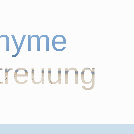
onyme
treuung