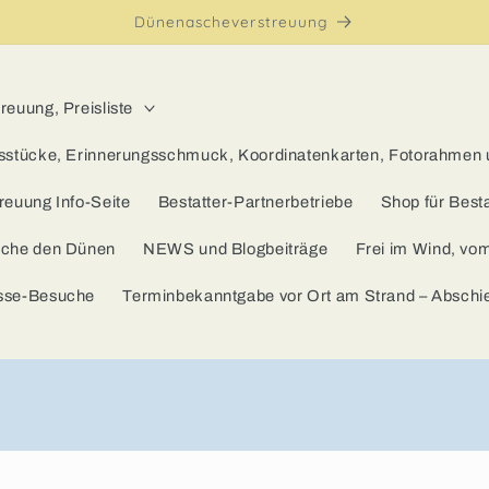
Dünenascheverstreuung
euung, Preisliste
sstücke, Erinnerungsschmuck, Koordinatenkarten, Fotorahmen
reuung Info-Seite
Bestatter-Partnerbetriebe
Shop für Besta
sche den Dünen
NEWS und Blogbeiträge
Frei im Wind, vo
sse-Besuche
Terminbekanntgabe vor Ort am Strand – Absch