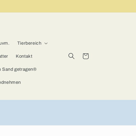
 uvm.
Tierbereich
Warenkorb
tter
Kontakt
m Sand getragen®
iednehmen