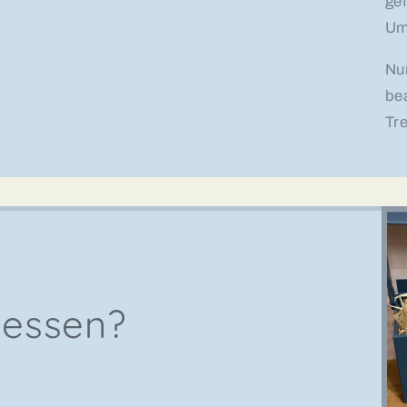
gef
Um
Nu
be
Tr
gessen?