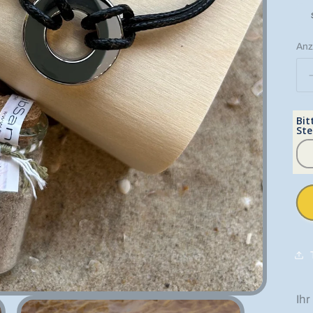
Anz
An
Bit
Ste
Ihr