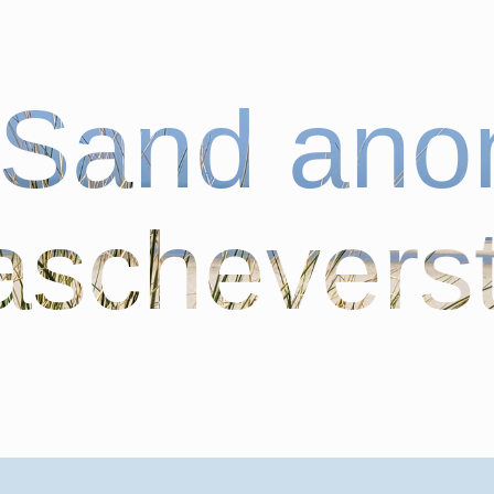
bSand an
schevers