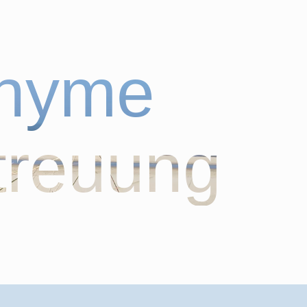
onyme
treuung