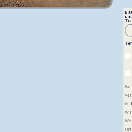
Bit
und
Ter
Te
Bei
Ver
in 
Wir
Woc
Ort