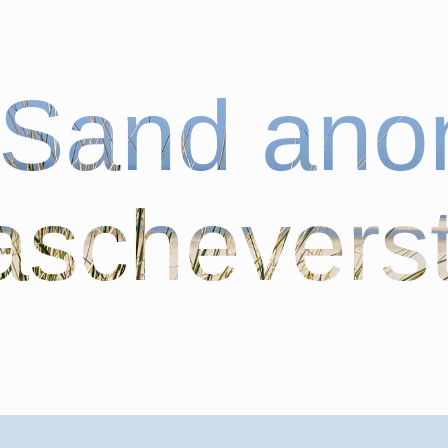
bSand an
schevers