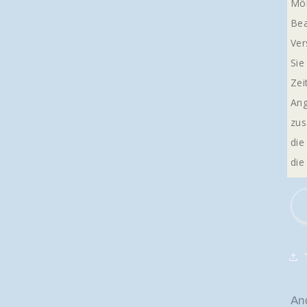
Möl
Bea
Ver
Sie
Zei
Ang
zus
die
die
An