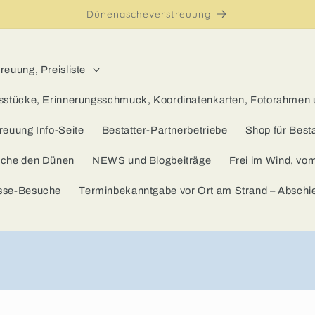
Dünenascheverstreuung
euung, Preisliste
sstücke, Erinnerungsschmuck, Koordinatenkarten, Fotorahmen
reuung Info-Seite
Bestatter-Partnerbetriebe
Shop für Besta
sche den Dünen
NEWS und Blogbeiträge
Frei im Wind, vo
sse-Besuche
Terminbekanntgabe vor Ort am Strand – Absch