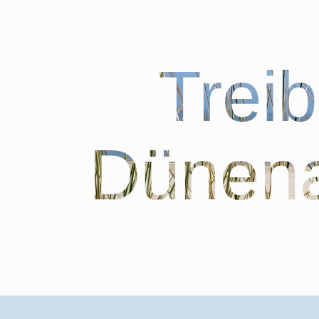
Trei
Dünena