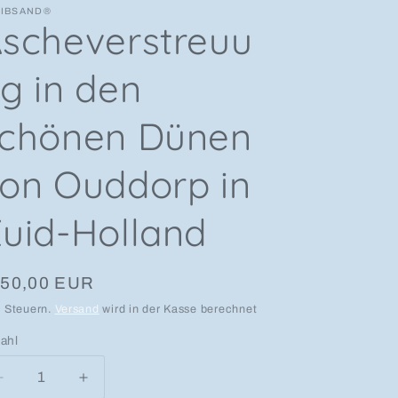
EIBSAND®
scheverstreuu
g in den
chönen Dünen
on Ouddorp in
uid-Holland
rmaler Preis
50,00 EUR
l. Steuern.
Versand
wird in der Kasse berechnet
ahl
zahl
Verringere die Menge für Ascheverstreuung in den
Erhöhe die Menge für Ascheverstreuung 