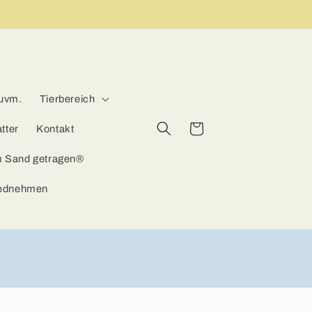
 uvm.
Tierbereich
Warenkorb
tter
Kontakt
m Sand getragen®
iednehmen