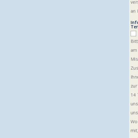
ver
an 
Inf
Te
Bit
am 
Mis
Zus
Ihn
zur
14 
uns
uns
Woc
mit