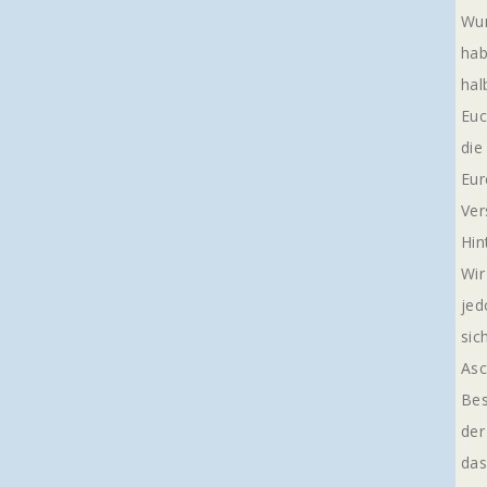
Wun
hab
hal
Euc
die
Eur
Ver
Hin
Wir
jed
sic
Asc
Bes
der
das