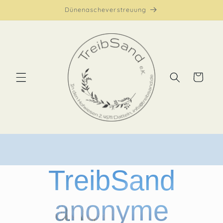
Dünenascheverstreuung
Warenkorb
TreibSand
anonyme