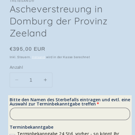
TREIBSAND®
Ascheverstreuung in
Domburg der Provinz
Zeeland
Normaler Preis
€395,00 EUR
Inkl. Steuern.
Versand
wird in der Kasse berechnet
Anzahl
Anzahl
Verringere die Menge für Ascheverstreuung i
Erhöhe die Menge für Ascheverstr
Bitte den Namen des Sterbefalls eintragen und evtl. eine
Auswahl zur Terminbekanntgabe treffen
Terminbekanntgabe
Terminbekanngabe 24 Std. vorher - so könnt Ihr