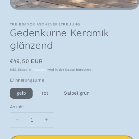
Medien 1 in Modal öffnen
TREIBSAND® ASCHEVERSTREUUNG
Gedenkurne Keramik
glänzend
Normaler Preis
€49,50 EUR
Inkl. Steuern.
Versand
wird in der Kasse berechnet
Erinnerungsurne
gelb
rot
Salbei grün
Anzahl
Anzahl
Verringere die Menge für Gedenkurne Kerami
Erhöhe die Menge für Gedenkurne