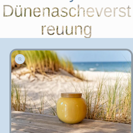
Dünenascheverst
reuung