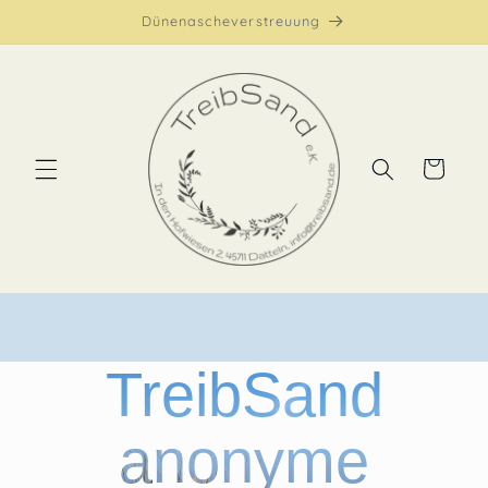
Dünenascheverstreuung
Warenkorb
TreibSand
anonyme