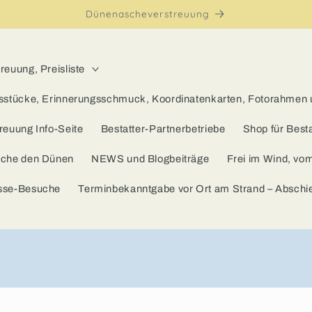
Dünenascheverstreuung
euung, Preisliste
sstücke, Erinnerungsschmuck, Koordinatenkarten, Fotorahmen
reuung Info-Seite
Bestatter-Partnerbetriebe
Shop für Besta
sche den Dünen
NEWS und Blogbeiträge
Frei im Wind, vo
sse-Besuche
Terminbekanntgabe vor Ort am Strand – Absch