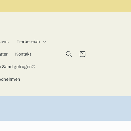
 uvm.
Tierbereich
Warenkorb
tter
Kontakt
m Sand getragen®
iednehmen