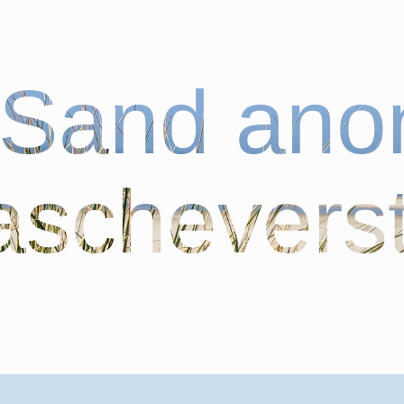
bSand an
schevers