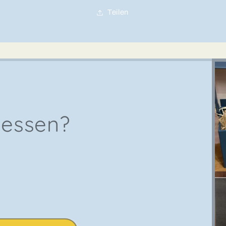
Teilen
gessen?