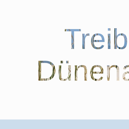
Trei
Dünena