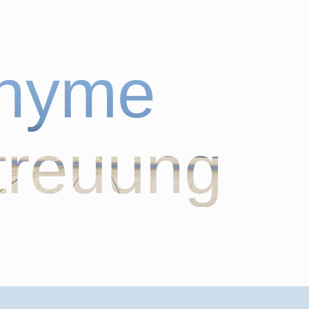
onyme
treuung