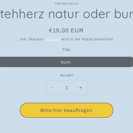
TREIBSAND®
tehherz natur oder bu
Normaler Preis
€15,00 EUR
Inkl. Steuern.
Versand
wird in der Kasse berechnet
Title
bunt
Anzahl
Anzahl
Verringere die Menge für Stehhe
Erhöhe die Menge fü
Bitte hier beauftragen