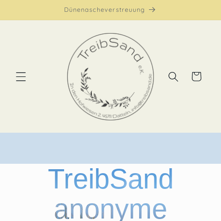
Dünenascheverstreuung
Warenkorb
TreibSand
anonyme