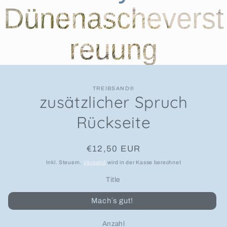
Dünenascheverst
reuung
TREIBSAND®
zusätzlicher Spruch
Rückseite
Normaler Preis
€12,50 EUR
Inkl. Steuern.
Versand
wird in der Kasse berechnet
Title
Mach´s gut!
Anzahl