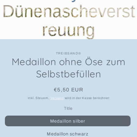
Dünenascheverst
reuung
TREIBSAND®
Medaillon ohne Öse zum
Selbstbefüllen
Normaler Preis
€5,50 EUR
Inkl. Steuern.
Versand
wird in der Kasse berechnet
Title
Medaillon silber
Medaillon schwarz