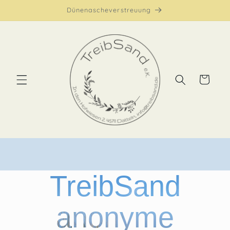
Dünenascheverstreuung
Warenkorb
TreibSand
anonyme