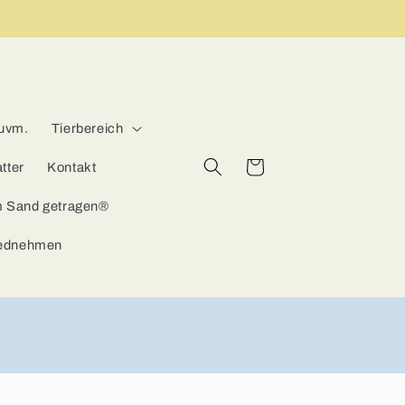
 uvm.
Tierbereich
Warenkorb
tter
Kontakt
m Sand getragen®
iednehmen