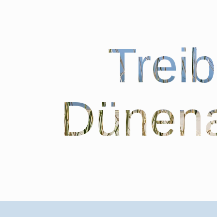
Trei
Dünena