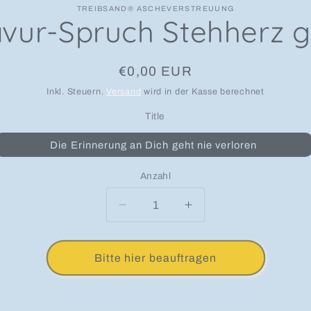
TREIBSAND® ASCHEVERSTREUUNG
vur-Spruch Stehherz 
Normaler Preis
€0,00 EUR
Inkl. Steuern.
Versand
wird in der Kasse berechnet
Title
Die Erinnerung an Dich geht nie verloren
Anzahl
Anzahl
Verringere die Menge für Gravu
Erhöhe die Menge fü
Bitte hier beauftragen