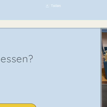
Teilen
gessen?