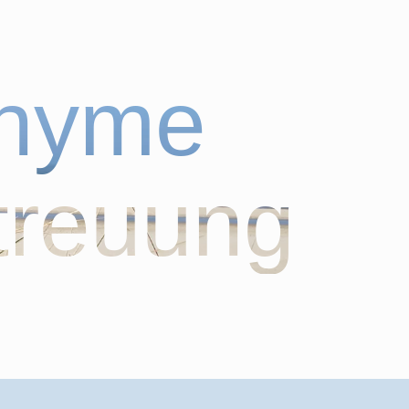
onyme
treuung