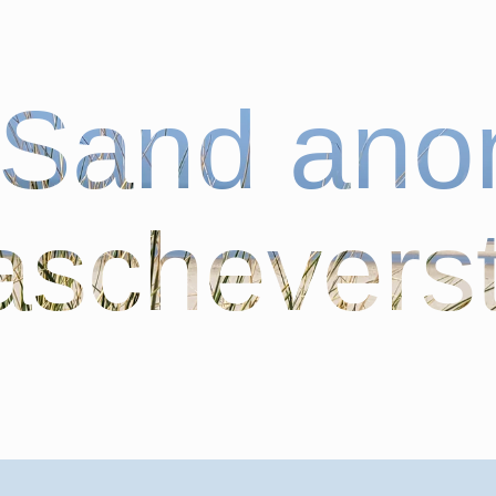
bSand an
schevers