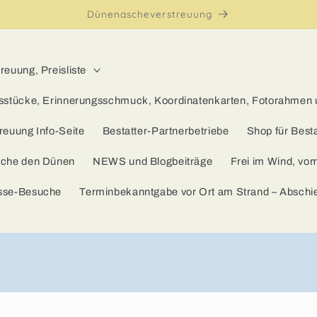
Dünenascheverstreuung
euung, Preisliste
sstücke, Erinnerungsschmuck, Koordinatenkarten, Fotorahmen
reuung Info-Seite
Bestatter-Partnerbetriebe
Shop für Besta
sche den Dünen
NEWS und Blogbeiträge
Frei im Wind, vo
sse-Besuche
Terminbekanntgabe vor Ort am Strand – Absch